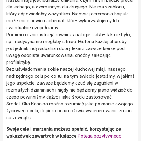
dla jednego, a czym innym dla drugiego. Nie ma szablonu,
który odpowiadałby wszystkim. Niemniej ceremonia haipule
może mieć pewien schemat, który wykorzystujemy lub
ewentualnie uzupełniamy.
Pomimo różnic, istnieją również analogie. Gdyby tak nie było,
np. medycyna nie mogłaby istnieć. Historia każdej choroby
jest jednak indywidualna i dobry lekarz zawsze bierze pod
uwagę osobiste uwarunkowania, choćby zalecając
profilaktykę.
Bez uświadomienia sobie naszej duchowej misji, naszego
nadrzędnego celu po co tu, na tym świecie jesteśmy, w jakimś
jego aspekcie, zawsze będziemy czuć się zagubieni w
rozmaitych działaniach i nigdy nie będziemy jasno widzieć do
czego powinniśmy dążyć i jakie środki zastosować.
Środek Oka Kanaloa można rozumieć jako poznanie swojego
życiowego celu, dopiero on umożliwia wygenerowanie zmian
na zewnątrz.
Swoje cele i marzenia możesz spełnić, korzystając ze
wskazówek zawartych w książce
Potęga pozytywnego