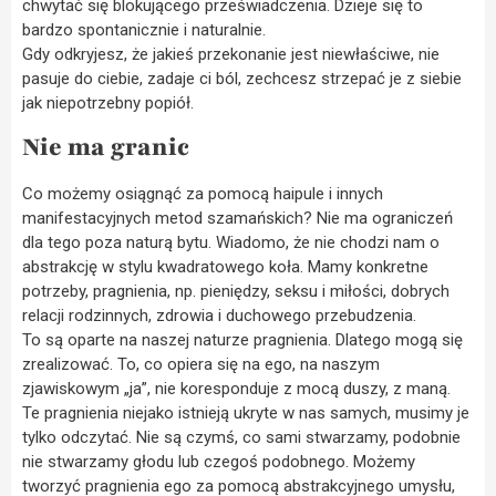
chwytać się blokującego przeświadczenia. Dzieje się to
bardzo spontanicznie i naturalnie.
Gdy odkryjesz, że jakieś przekonanie jest niewłaściwe, nie
pasuje do ciebie, zadaje ci ból, zechcesz strzepać je z siebie
jak niepotrzebny popiół.
Nie ma granic
Co możemy osiągnąć za pomocą haipule i innych
manifestacyjnych metod szamańskich? Nie ma ograniczeń
dla tego poza naturą bytu. Wiadomo, że nie chodzi nam o
abstrakcję w stylu kwadratowego koła. Mamy konkretne
potrzeby, pragnienia, np. pieniędzy, seksu i miłości, dobrych
relacji rodzinnych, zdrowia i duchowego przebudzenia.
To są oparte na naszej naturze pragnienia. Dlatego mogą się
zrealizować. To, co opiera się na ego, na naszym
zjawiskowym „ja”, nie koresponduje z mocą duszy, z maną.
Te pragnienia niejako istnieją ukryte w nas samych, musimy je
tylko odczytać. Nie są czymś, co sami stwarzamy, podobnie
nie stwarzamy głodu lub czegoś podobnego. Możemy
tworzyć pragnienia ego za pomocą abstrakcyjnego umysłu,