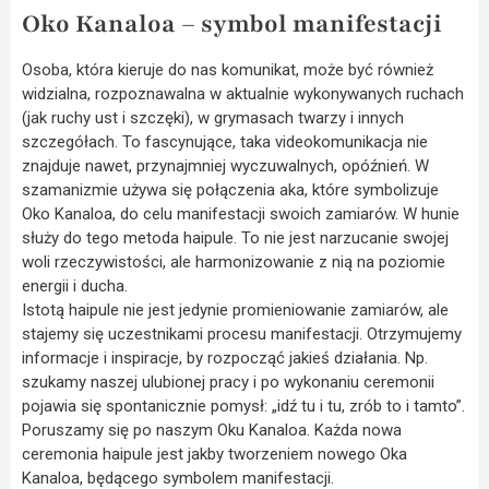
Oko Kanaloa – symbol manifestacji
Osoba, która kieruje do nas komunikat, może być również
widzialna, rozpoznawalna w aktualnie wykonywanych ruchach
(jak ruchy ust i szczęki), w grymasach twarzy i innych
szczegółach. To fascynujące, taka videokomunikacja nie
znajduje nawet, przynajmniej wyczuwalnych, opóźnień. W
szamanizmie używa się połączenia aka, które symbolizuje
Oko Kanaloa, do celu manifestacji swoich zamiarów. W hunie
służy do tego metoda haipule. To nie jest narzucanie swojej
woli rzeczywistości, ale harmonizowanie z nią na poziomie
energii i ducha.
Istotą haipule nie jest jedynie promieniowanie zamiarów, ale
stajemy się uczestnikami procesu manifestacji. Otrzymujemy
informacje i inspiracje, by rozpocząć jakieś działania. Np.
szukamy naszej ulubionej pracy i po wykonaniu ceremonii
pojawia się spontanicznie pomysł: „idź tu i tu, zrób to i tamto”.
Poruszamy się po naszym Oku Kanaloa. Każda nowa
ceremonia haipule jest jakby tworzeniem nowego Oka
Kanaloa, będącego symbolem manifestacji.