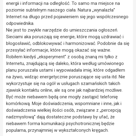
energii i informacji na odległość. To samo ma miejsce na
poziomie subtelnym naszego ciała. Natura „wynalazła”
Internet na długo przed pojawieniem się jego współczesnego
odpowiednika.
Nie jest to zwykłe narzędzie do umieszczania ogłoszeń.
Sieciami aka poruszają się energie, które mogą uzdrawiać i
błogosławić, odblokowywać i harmonizować. Podobnie da się
przesyłać informacje, które mogą okazać się ważne.
Robiłem kiedyś „eksperyment” z osobą znaną mi tylko z
Internetu, znajdującą się daleko, która według umówionego
planu poruszała ustami i wypowiadała imię, które odgadłem
na żywo, widząc energetycznie poruszające się usta itd. Nie
wykorzystuje się na ogół w usługach szamańskich takich
zjawisk kontaktu online, ale są one jak najbardziej możliwe.
Być może niebawem będą one mogły zastąpić telefonię
komórkową. Moje doświadczenia, wspomniane i inne, jak i
doświadczenia wielkiej ilości osób, związane z „percepcją
nadzmysłową” dają dostateczne podstawy by ufać, że
niebawem forma komunikacji psychotronicznej będzie
popularna, przynajmniej w wykształconych kręgach.