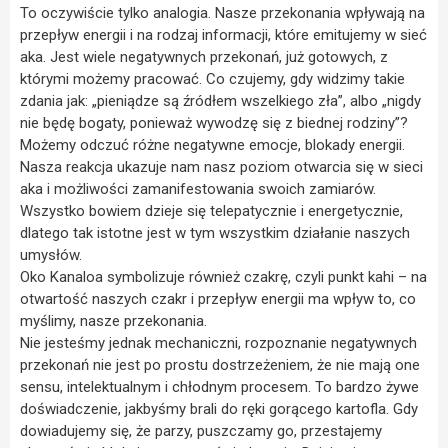
To oczywiście tylko analogia. Nasze przekonania wpływają na
przepływ energii i na rodzaj informacji, które emitujemy w sieć
aka. Jest wiele negatywnych przekonań, już gotowych, z
którymi możemy pracować. Co czujemy, gdy widzimy takie
zdania jak: „pieniądze są źródłem wszelkiego zła”, albo „nigdy
nie będę bogaty, ponieważ wywodzę się z biednej rodziny”?
Możemy odczuć różne negatywne emocje, blokady energii.
Nasza reakcja ukazuje nam nasz poziom otwarcia się w sieci
aka i możliwości zamanifestowania swoich zamiarów.
Wszystko bowiem dzieje się telepatycznie i energetycznie,
dlatego tak istotne jest w tym wszystkim działanie naszych
umysłów.
Oko Kanaloa symbolizuje również czakrę, czyli punkt kahi – na
otwartość naszych czakr i przepływ energii ma wpływ to, co
myślimy, nasze przekonania.
Nie jesteśmy jednak mechaniczni, rozpoznanie negatywnych
przekonań nie jest po prostu dostrzeżeniem, że nie mają one
sensu, intelektualnym i chłodnym procesem. To bardzo żywe
doświadczenie, jakbyśmy brali do ręki gorącego kartofla. Gdy
dowiadujemy się, że parzy, puszczamy go, przestajemy