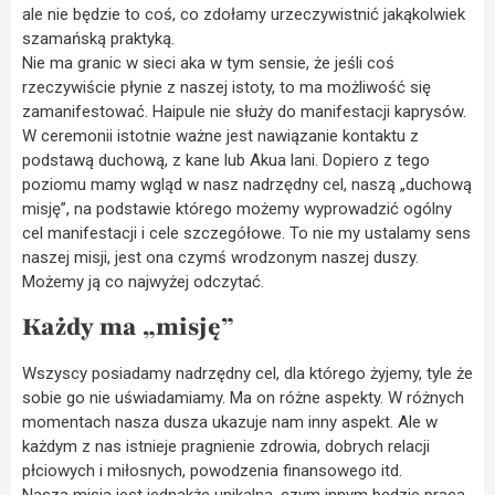
ale nie będzie to coś, co zdołamy urzeczywistnić jakąkolwiek
szamańską praktyką.
Nie ma granic w sieci aka w tym sensie, że jeśli coś
rzeczywiście płynie z naszej istoty, to ma możliwość się
zamanifestować. Haipule nie służy do manifestacji kaprysów.
W ceremonii istotnie ważne jest nawiązanie kontaktu z
podstawą duchową, z kane lub Akua lani. Dopiero z tego
poziomu mamy wgląd w nasz nadrzędny cel, naszą „duchową
misję”, na podstawie którego możemy wyprowadzić ogólny
cel manifestacji i cele szczegółowe. To nie my ustalamy sens
naszej misji, jest ona czymś wrodzonym naszej duszy.
Możemy ją co najwyżej odczytać.
Każdy ma „misję”
Wszyscy posiadamy nadrzędny cel, dla którego żyjemy, tyle że
sobie go nie uświadamiamy. Ma on różne aspekty. W różnych
momentach nasza dusza ukazuje nam inny aspekt. Ale w
każdym z nas istnieje pragnienie zdrowia, dobrych relacji
płciowych i miłosnych, powodzenia finansowego itd.
Nasza misja jest jednakże unikalna, czym innym będzie praca