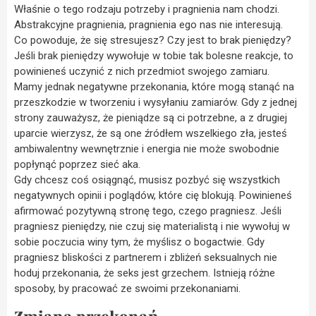
Właśnie o tego rodzaju potrzeby i pragnienia nam chodzi.
Abstrakcyjne pragnienia, pragnienia ego nas nie interesują.
Co powoduje, że się stresujesz? Czy jest to brak pieniędzy?
Jeśli brak pieniędzy wywołuje w tobie tak bolesne reakcje, to
powinieneś uczynić z nich przedmiot swojego zamiaru.
Mamy jednak negatywne przekonania, które mogą stanąć na
przeszkodzie w tworzeniu i wysyłaniu zamiarów. Gdy z jednej
strony zauważysz, że pieniądze są ci potrzebne, a z drugiej
uparcie wierzysz, że są one źródłem wszelkiego zła, jesteś
ambiwalentny wewnętrznie i energia nie może swobodnie
popłynąć poprzez sieć aka.
Gdy chcesz coś osiągnąć, musisz pozbyć się wszystkich
negatywnych opinii i poglądów, które cię blokują. Powinieneś
afirmować pozytywną stronę tego, czego pragniesz. Jeśli
pragniesz pieniędzy, nie czuj się materialistą i nie wywołuj w
sobie poczucia winy tym, że myślisz o bogactwie. Gdy
pragniesz bliskości z partnerem i zbliżeń seksualnych nie
hoduj przekonania, że seks jest grzechem. Istnieją różne
sposoby, by pracować ze swoimi przekonaniami.