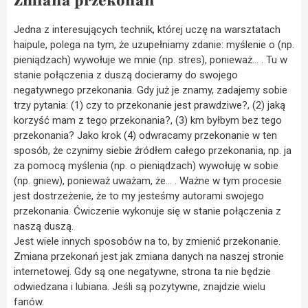
Zmiana przekonań
Jedna z interesujących technik, której uczę na warsztatach
haipule, polega na tym, że uzupełniamy zdanie: myślenie o (np.
pieniądzach) wywołuje we mnie (np. stres), ponieważ… . Tu w
stanie połączenia z duszą docieramy do swojego
negatywnego przekonania. Gdy już je znamy, zadajemy sobie
trzy pytania: (1) czy to przekonanie jest prawdziwe?, (2) jaką
korzyść mam z tego przekonania?, (3) km byłbym bez tego
przekonania? Jako krok (4) odwracamy przekonanie w ten
sposób, że czynimy siebie źródłem całego przekonania, np. ja
za pomocą myślenia (np. o pieniądzach) wywołuję w sobie
(np. gniew), ponieważ uważam, że… . Ważne w tym procesie
jest dostrzeżenie, że to my jesteśmy autorami swojego
przekonania. Ćwiczenie wykonuje się w stanie połączenia z
naszą duszą.
Jest wiele innych sposobów na to, by zmienić przekonanie.
Zmiana przekonań jest jak zmiana danych na naszej stronie
internetowej. Gdy są one negatywne, strona ta nie będzie
odwiedzana i lubiana. Jeśli są pozytywne, znajdzie wielu
fanów.