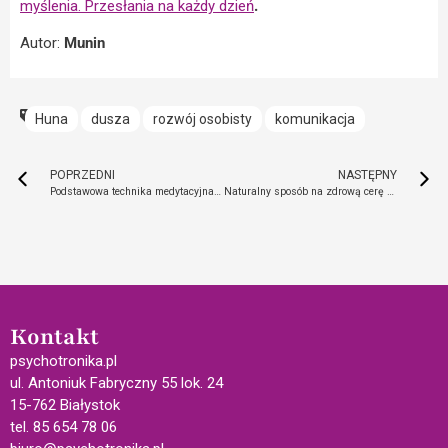
myślenia. Przesłania na każdy dzień
.
Autor:
Munin
Huna
dusza
rozwój osobisty
komunikacja
POPRZEDNI
NASTĘPNY
Podstawowa technika medytacyjna „oddech”
Naturalny sposób na zdrową cerę – jak pozbyć się trądziku?
Kontakt
psychotronika.pl
ul. Antoniuk Fabryczny 55 lok. 24
15-762 Białystok
tel. 85 654 78 06