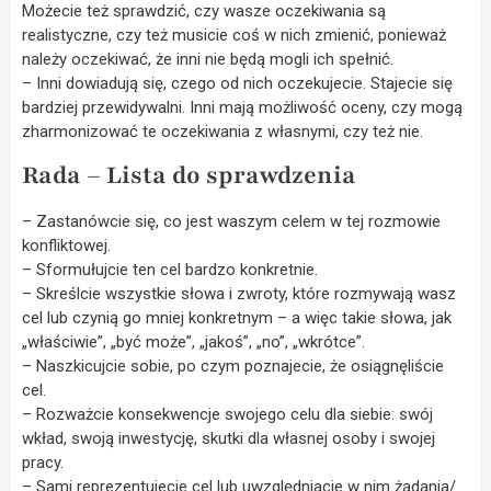
Możecie też sprawdzić, czy wasze oczekiwania są
realistyczne, czy też musicie coś w nich zmienić, ponieważ
należy oczekiwać, że inni nie będą mogli ich spełnić.
– Inni dowiadują się, czego od nich oczekujecie. Stajecie się
bardziej przewidywalni. Inni mają możliwość oceny, czy mogą
zharmonizować te oczekiwania z własnymi, czy też nie.
Rada – Lista do sprawdzenia
– Zastanówcie się, co jest waszym celem w tej rozmowie
konfliktowej.
– Sformułujcie ten cel bardzo konkretnie.
– Skreślcie wszystkie słowa i zwroty, które rozmywają wasz
cel lub czynią go mniej konkretnym – a więc takie słowa, jak
„właściwie”, „być może”, „jakoś”, „no”, „wkrótce”.
– Naszkicujcie sobie, po czym poznajecie, że osiągnęliście
cel.
– Rozważcie konsekwencje swojego celu dla siebie: swój
wkład, swoją inwestycję, skutki dla własnej osoby i swojej
pracy.
– Sami reprezentujecie cel lub uwzględniacie w nim żądania/