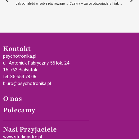
Jak odnaleźć w sobie równowagę korzystając z tajemnic żółwia?
Czakry – za co odpowiadają i jak prawidłowo je naświetlać?
Kontakt
psychotronika.pl
ul. Antoniuk Fabryczny 55 lok. 24
15-762 Białystok
tel. 85 654 78 06
biuro@psychotronika.pl
O nas
Polecamy
Nasi Przyjaciele
www.studioastro.pl