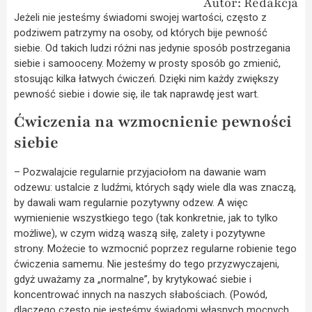
Autor: Redakcja
Jeżeli nie jesteśmy świadomi swojej wartości, często z
podziwem patrzymy na osoby, od których bije pewność
siebie. Od takich ludzi różni nas jedynie sposób postrzegania
siebie i samooceny. Możemy w prosty sposób go zmienić,
stosując kilka łatwych ćwiczeń. Dzięki nim każdy zwiększy
pewność siebie i dowie się, ile tak naprawdę jest wart.
Ćwiczenia na wzmocnienie pewności
siebie
– Pozwalajcie regularnie przyjaciołom na dawanie wam
odzewu: ustalcie z ludźmi, których sądy wiele dla was znaczą,
by dawali wam regularnie pozytywny odzew. A więc
wymienienie wszystkiego tego (tak konkretnie, jak to tylko
możliwe), w czym widzą waszą siłę, zalety i pozytywne
strony. Możecie to wzmocnić poprzez regularne robienie tego
ćwiczenia samemu. Nie jesteśmy do tego przyzwyczajeni,
gdyż uważamy za „normalne”, by krytykować siebie i
koncentrować innych na naszych słabościach. (Powód,
dlaczego często nie jesteśmy świadomi własnych mocnych