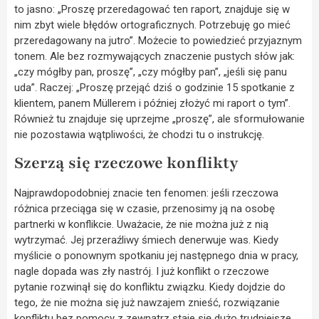
to jasno: „Proszę przeredagować ten raport, znajduje się w
nim zbyt wiele błędów ortograficznych. Potrzebuję go mieć
przeredagowany na jutro”. Możecie to powiedzieć przyjaznym
tonem. Ale bez rozmywających znaczenie pustych słów jak:
„czy mógłby pan, proszę”, „czy mógłby pan”, „jeśli się panu
uda”. Raczej: „Proszę przejąć dziś o godzinie 15 spotkanie z
klientem, panem Müllerem i później złożyć mi raport o tym”.
Również tu znajduje się uprzejme „proszę”, ale sformułowanie
nie pozostawia wątpliwości, że chodzi tu o instrukcję.
Szerzą się rzeczowe konflikty
Najprawdopodobniej znacie ten fenomen: jeśli rzeczowa
różnica przeciąga się w czasie, przenosimy ją na osobę
partnerki w konflikcie. Uważacie, że nie można już z nią
wytrzymać. Jej przeraźliwy śmiech denerwuje was. Kiedy
myślicie o ponownym spotkaniu jej następnego dnia w pracy,
nagle dopada was zły nastrój. I już konflikt o rzeczowe
pytanie rozwinął się do konfliktu związku. Kiedy dojdzie do
tego, że nie można się już nawzajem znieść, rozwiązanie
konfliktu bez pomocy z zewnątrz staje się dużo trudniejsze.