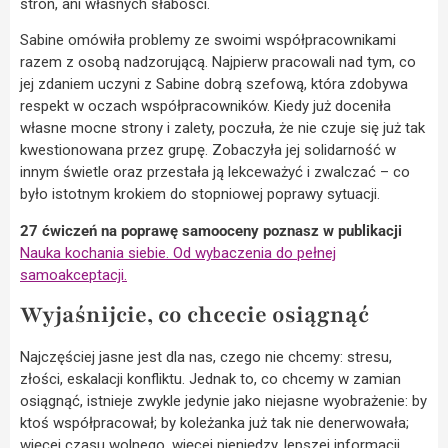
stron, ani własnych słabości.
Sabine omówiła problemy ze swoimi współpracownikami
razem z osobą nadzorującą. Najpierw pracowali nad tym, co
jej zdaniem uczyni z Sabine dobrą szefową, która zdobywa
respekt w oczach współpracowników. Kiedy już doceniła
własne mocne strony i zalety, poczuła, że nie czuje się już tak
kwestionowana przez grupę. Zobaczyła jej solidarność w
innym świetle oraz przestała ją lekceważyć i zwalczać – co
było istotnym krokiem do stopniowej poprawy sytuacji.
27 ćwiczeń na poprawę samooceny poznasz w publikacji
Nauka kochania siebie. Od wybaczenia do pełnej
samoakceptacji.
Wyjaśnijcie, co chcecie osiągnąć
Najczęściej jasne jest dla nas, czego nie chcemy: stresu,
złości, eskalacji konfliktu. Jednak to, co chcemy w zamian
osiągnąć, istnieje zwykle jedynie jako niejasne wyobrażenie: by
ktoś współpracował; by koleżanka już tak nie denerwowała;
więcej czasu wolnego, więcej pieniędzy, lepszej informacji…