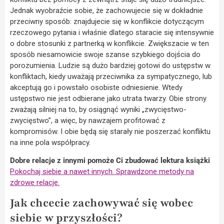
Jednak wyobraźcie sobie, że zachowujecie się w dokładnie
przeciwny sposób: znajdujecie się w konflikcie dotyczącym
rzeczowego pytania i właśnie dlatego staracie się intensywnie
o dobre stosunki z partnerką w konflikcie. Zwiększacie w ten
sposób niesamowicie swoje szanse szybkiego dojścia do
porozumienia. Ludzie są dużo bardziej gotowi do ustępstw w
konfliktach, kiedy uważają przeciwnika za sympatycznego, lub
akceptują go i powstało osobiste odniesienie. Wtedy
ustępstwo nie jest odbierane jako utrata twarzy. Obie strony
zważają silniej na to, by osiągnąć wyniki „zwycięstwo-
zwycięstwo”, a więc, by nawzajem profitować z
kompromisów. I obie będą się starały nie poszerzać konfliktu
na inne pola współpracy.
Dobre relacje z innymi pomoże Ci zbudować lektura książki
Pokochaj siebie a nawet innych. Sprawdzone metody na
zdrowe relacje.
Jak chcecie zachowywać się wobec
siebie w przyszłości?