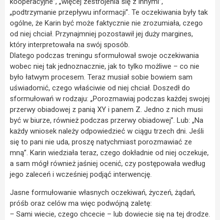
kooperacyjne”, „więcej zestrojenia się z innymi”,
„podtrzymanie przepływu informacji”. Te oczekiwania były tak
ogólne, że Karin być może faktycznie nie zrozumiała, czego
od niej chciał. Przynajmniej pozostawił jej duży margines,
który interpretowała na swój sposób.
Dlatego podczas treningu sformułował swoje oczekiwania
wobec niej tak jednoznacznie, jak to tylko możliwe – co nie
było łatwym procesem. Teraz musiał sobie bowiem sam
uświadomić, czego właściwie od niej chciał. Doszedł do
sformułowań w rodzaju: „Porozmawiaj podczas każdej swojej
przerwy obiadowej z panią XY i panem Z. Jedno z nich musi
być w biurze, również podczas przerwy obiadowej”. Lub: „Na
każdy wniosek należy odpowiedzieć w ciągu trzech dni. Jeśli
się to pani nie uda, proszę natychmiast porozmawiać ze
mną”. Karin wiedziała teraz, czego dokładnie od niej oczekuje,
a sam mógł również jaśniej ocenić, czy postępowała według
jego zaleceń i wcześniej podjąć interwencję.
Jasne formułowanie własnych oczekiwań, życzeń, żądań,
próśb oraz celów ma więc podwójną zaletę:
– Sami wiecie, czego chcecie – lub dowiecie się na tej drodze.