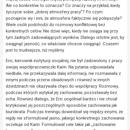
Ale co konkretnie to oznacza? Co znaczy na przykład, kiedy
życzycie sobie „dobrej atmosfery pracy”? Po czym
poznajecie wy i inni, że atmosfera faktycznie się polepszyła?
Wiele osób podchodzi do rozmowy konfliktowej bez
konkretnych celów. Nie dziwi więc, kiedy nie osiąga się przy
tym żadnych zadowalających wyników. Dlatego istotne jest, by
osiągnąć jasność, co właściwie chcecie osiągnąć. Czasem
jest to trudniejsze, niż myślimy.
Eric, kierownik instytucji socjalnej, nie był zadowolony z pracy
swojej współpracowniczki Karin. Na pytania odpowiadała
niedbale, nie przekazywała dalej informacji, nie rozmawiała z
innymi podczas przerw obiadowych i również w innych
dziedzinach nie okazywała chęci do współpracy. Rozmowy,
podczas których wytykał jej zachowanie, pozostawały bez
echa. Również dlatego, że Eric uogólniał bardzo i nie chciał
krytykować jej poszczególnych sposobów zachowania jak
biurokrata. Podczas treningu dowiedział się między innymi, że
nigdy nie sformułował jasno, jakiego konkretnego zachowania
oczekuje od Karin. Formułował cele takie jak „zachowanie