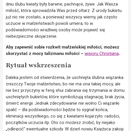
dniu ślubu kwiaty były barwne, pachnące, żywe. Jak Wasza
miłość, która sprowadziła Was przed ołtarz. Z urody bukietu
już nic nie zostało, a ponieważ wszyscy wiemy, jak często
uczucie w małżeństwach powoli umiera, to w
podświadomości wrażliwej osoby może pojawić się
niebezpieczne skojarzenie.
Aby zapewnić sobie rozkwit małżeńskiej miłości, możesz
skorzystać z mocy talizmanu miłości –
wisioru Christiana
.
Rytuał wskrzeszenia
Daleka jestem od stwierdzenia, że uschnięta ślubna wiązanka
zniszczy Twoje małżeństwo, bo nie ma ona takiej mocy, ale
nie bez przyczyny w feng shui zabrania się trzymania w domu
uschniętych bukietów, które symbolizują stagnację, brak życia,
śmierć energii. Jednak zdecydowanie nie wolno Ci wiązanki
spalić – dla podświadomości będzie to sygnał końca,
eliminacji wszystkiego, co się z kwiatami kojarzyło: radości,
początków uczucia itp. Oto co możesz zrobić, by niejako
„odkręcić” ewentualne szkody. W dzień nowiu Księżyca zakop