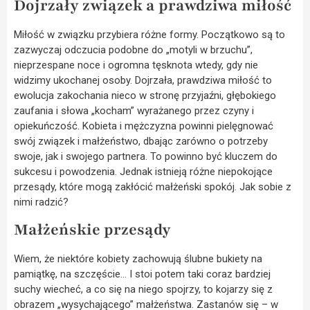
Dojrzały związek a prawdziwa miłość
Miłość w związku przybiera różne formy. Początkowo są to
zazwyczaj odczucia podobne do „motyli w brzuchu”,
nieprzespane noce i ogromna tęsknota wtedy, gdy nie
widzimy ukochanej osoby. Dojrzała, prawdziwa miłość to
ewolucja zakochania nieco w stronę przyjaźni, głębokiego
zaufania i słowa „kocham” wyrażanego przez czyny i
opiekuńczość. Kobieta i mężczyzna powinni pielęgnować
swój związek i małżeństwo, dbając zarówno o potrzeby
swoje, jak i swojego partnera. To powinno być kluczem do
sukcesu i powodzenia. Jednak istnieją różne niepokojące
przesądy, które mogą zakłócić małżeński spokój. Jak sobie z
nimi radzić?
Małżeńskie przesądy
Wiem, że niektóre kobiety zachowują ślubne bukiety na
pamiątkę, na szczęście… I stoi potem taki coraz bardziej
suchy wiecheć, a co się na niego spojrzy, to kojarzy się z
obrazem „wysychającego” małżeństwa. Zastanów się – w