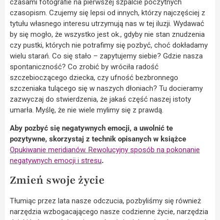
czasami fotografie na pierwszej szpalcie poczytnych
czasopism. Czujemy się lepsi od innych, którzy najczęściej z
tytułu własnego interesu utrzymują nas w tej iluzji. Wydawać
by się mogło, że wszystko jest ok., gdyby nie stan znudzenia
czy pustki, których nie potrafimy się pozbyć, choć dokładamy
wielu starań. Co się stało – zapytujemy siebie? Gdzie nasza
spontaniczność? Co zrobić by wróciła radość
szczebioczącego dziecka, czy ufność bezbronnego
szczeniaka tulącego się w naszych dłoniach? Tu docieramy
zazwyczaj do stwierdzenia, że jakaś część naszej istoty
umarła. Myślę, że nie wiele mylimy się z prawdą.
Aby pozbyć się negatywnych emocji, a uwolnić te
pozytywne, skorzystaj z technik opisanych w książce
Opukiwanie meridianów. Rewolucyjny sposób na pokonanie
negatywnych emocji i stresu
.
Zmień swoje życie
Tłumiąc przez lata nasze odczucia, pozbyliśmy się również
narzędzia wzbogacającego nasze codzienne życie, narzędzia