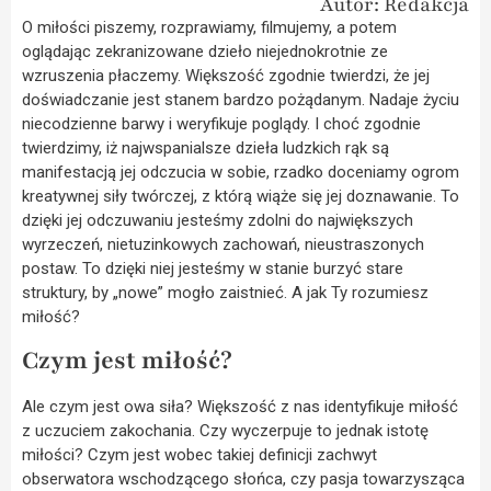
Autor: Redakcja
O miłości piszemy, rozprawiamy, filmujemy, a potem
oglądając zekranizowane dzieło niejednokrotnie ze
wzruszenia płaczemy. Większość zgodnie twierdzi, że jej
doświadczanie jest stanem bardzo pożądanym. Nadaje życiu
niecodzienne barwy i weryfikuje poglądy. I choć zgodnie
twierdzimy, iż najwspanialsze dzieła ludzkich rąk są
manifestacją jej odczucia w sobie, rzadko doceniamy ogrom
kreatywnej siły twórczej, z którą wiąże się jej doznawanie. To
dzięki jej odczuwaniu jesteśmy zdolni do największych
wyrzeczeń, nietuzinkowych zachowań, nieustraszonych
postaw. To dzięki niej jesteśmy w stanie burzyć stare
struktury, by „nowe” mogło zaistnieć. A jak Ty rozumiesz
miłość?
Czym jest miłość?
Ale czym jest owa siła? Większość z nas identyfikuje miłość
z uczuciem zakochania. Czy wyczerpuje to jednak istotę
miłości? Czym jest wobec takiej definicji zachwyt
obserwatora wschodzącego słońca, czy pasja towarzysząca