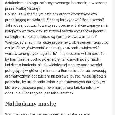
działaniom ekologa zafascynowanego harmonią stworzoną
przez Matkę Naturę?
Co stoi za wspaniałym dziełem architektonicznym czy
przenikającą na wskroś „Sonatą księżycową” Beethovena?
Jaki rodzaj odczuć towarzyszy poecie w trakcie zapisywania
kolejnych wersów czy mistrzowi pędzla wyczarowującemu
na blejtramie kolejną tęczową formę w dwuwymiarze?
Większość z nich ma duże problemy z określeniem tego , co
czuje. Choć „ćwiczenia” obejmują znakomitą większość
warstw „energetycznego tortu” i są ułożone w taki sposób,
by harmonijnie podnosić energię na różnych poziomach
ludzkiego istnienia, skutki wieloletniej tresury osobowości
polegającej w głównej mierze na tłumieniu odczuć, owocują
dramatycznym odczuciem niezdrowej pustki. Wielu spotkań
potrzeba, by uruchomić jedno z podstawowych narzędzi, w
które wyposażona jest nowo narodzona ludzka istota –
odczucia. Dlaczego to jest takie istotne?
Nakładamy maskę
Wyobraźmy sobie, że nasza percepcja otaczającej