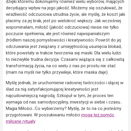
dzięki któremu dokonujemy również wielu wyborów, mających
decydujący wpływ na jego jakość. Możemy się oszukiwać, że
wrażliwość odczuciowa utrudnia życie, ale myślę, że koszt jaki
płacimy za jej brak, jest po wielokroć większy. Jak wcześniej
wspominałam, miłość (jakość odczuciowa) niesie nie tylko
poczucie spełnienia, ale jest również najwspanialszym
źródłem naszej pomysłowości i kreatywności. Powrót do jej
odczuwania jest związany z umiejętnością usunięcia blokad,
które powstały w trakcie tworzenia się maski. Dla wielu ludzi
to niezwykle trudna decyzja. Czasami wiążąca się z całkowitą
transformacją życia, na co wielu z nas po prostu nie stać
(mam na myśli nie tylko przywileje, które maska daje).
Myślę jednak, że uruchomienie radosnej twórczości i idącej w
ślad za nią satysfakcjonującej kreatywności jest
najcudowniejszą nagrodą. Szkopuł w tym, że proces ten
wymaga od nas samodyscypliny, inwestycji w siebie i czasu..
Magia Miłości…Co wybierzemy? Myślę, że to na co jesteśmy
przygotowani. W poszukiwaniu miłości
mogą też pomóc
miłosne rytuały
.