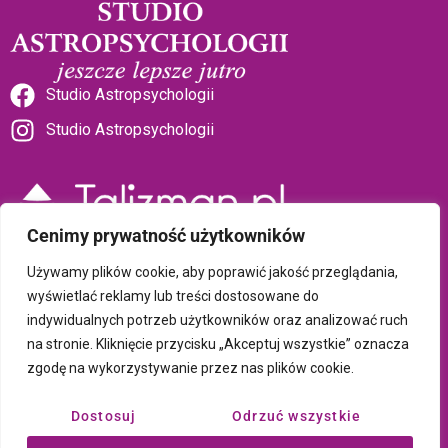
Studio Astropsychologii
Studio Astropsychologii
Cenimy prywatność użytkowników
Sklep Talizman
Używamy plików cookie, aby poprawić jakość przeglądania,
wyświetlać reklamy lub treści dostosowane do
indywidualnych potrzeb użytkowników oraz analizować ruch
Polityka prywatności i plików cookie
na stronie. Kliknięcie przycisku „Akceptuj wszystkie” oznacza
zgodę na wykorzystywanie przez nas plików cookie.
Wszystkie treści umieszczone na tej stronie są chronione prawem
autorskim Copyright © 2026 Psychotronika
Dostosuj
Odrzuć wszystkie
Wykonanie: ComputerSoft