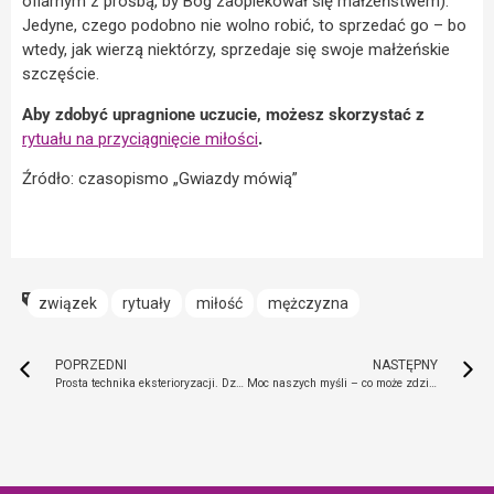
ofiarnym z prośbą, by Bóg zaopiekował się małżeństwem).
Jedyne, czego podobno nie wolno robić, to sprzedać go – bo
wtedy, jak wierzą niektórzy, sprzedaje się swoje małżeńskie
szczęście.
Aby zdobyć upragnione uczucie, możesz skorzystać z
rytuału na przyciągnięcie miłości
.
Źródło: czasopismo „Gwiazdy mówią”
związek
rytuały
miłość
mężczyzna
POPRZEDNI
NASTĘPNY
Prosta technika eksterioryzacji. Dzięki temu ćwiczeniu możesz podróżować poza ciałem
Moc naszych myśli – co może zdziałać autosugestia?