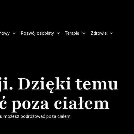
howy
Rozwój osobisty
Terapie
Zdrowie
ji. Dzięki temu
ć poza ciałem
eniu możesz podróżować poza ciałem