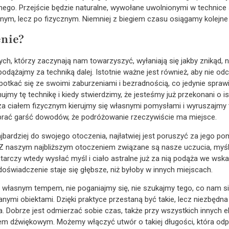
lnego. Przejście będzie naturalne, wywołane uwolnionymi w technice s
nym, lecz po fizycznym. Niemniej z biegiem czasu osiągamy kolejne 
enie?
ch, którzy zaczynają nam towarzyszyć, wyłaniają się jakby znikąd, 
podążajmy za techniką dalej. Istotnie ważne jest również, aby nie 
tkać się ze swoimi zaburzeniami i bezradnością, co jedynie sprawi,
my tę technikę i kiedy stwierdzimy, że jesteśmy już przekonani o ist
 ciałem fizycznym kierujmy się własnymi pomysłami i wyruszajmy 
ebrać garść dowodów, że podróżowanie rzeczywiście ma miejsce.
bardziej do swojego otoczenia, najłatwiej jest poruszyć za jego pom
 Z naszym najbliższym otoczeniem związane są nasze uczucia, myśl
tarczy wtedy wysłać myśl i ciało astralne już za nią podąża we ws
doświadczenie staje się głębsze, niż byłoby w innych miejscach.
 własnym tempem, nie poganiajmy się, nie szukajmy tego, co nam się
nymi obiektami. Dzięki praktyce przestaną być takie, lecz niezbędna
 Dobrze jest odmierzać sobie czas, także przy wszystkich innych 
 dźwiękowym. Możemy włączyć utwór o takiej długości, która odpow