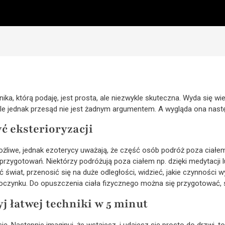
nika, którą podaję, jest prosta, ale niezwykle skuteczna. Wyda się wi
wykle jednak przesąd nie jest żadnym argumentem. A wygląda ona nast
ć eksterioryzacji
możliwe, jednak ezoterycy uważają, że część osób podróż poza ciał
przygotowań. Niektórzy podróżują poza ciałem np. dzięki medytacji 
świat, przenosić się na duże odległości, widzieć, jakie czynności w
poczynku. Do opuszczenia ciała fizycznego można się przygotować, 
yj łatwej techniki w 5 minut
się. Następnie imaginuj, że wstajesz, i udajesz się prosto do drzwi, t