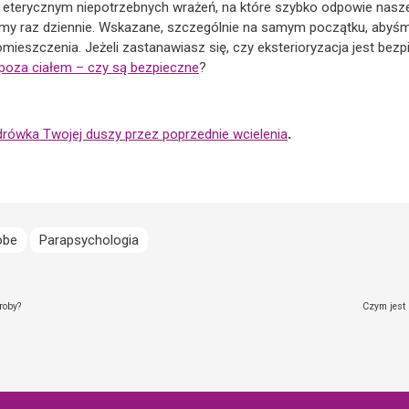
e eterycznym niepotrzebnych wrażeń, na które szybko odpowie nasze
jmy raz dziennie. Wskazane, szczególnie na samym początku, abyśm
eszczenia. Jeżeli zastanawiasz się, czy eksterioryzacja jest bezpie
 poza ciałem – czy są bezpieczne
?
rówka Twojej duszy przez poprzednie wcielenia
.
obe
Parapsychologia
roby?
Czym jest 