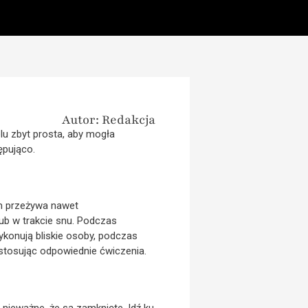
Autor: Redakcja
elu zbyt prosta, aby mogła
ępująco.
em przeżywa nawet
lub w trakcie snu. Podczas
ykonują bliskie osoby, podczas
stosując odpowiednie ćwiczenia.
o nieważne, że są zamknięte. Idź ku