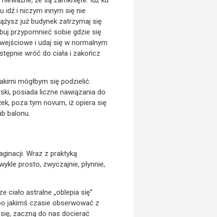
idź i niczym innym się nie
krążysz już budynek zatrzymaj się
buj przypomnieć sobie gdzie się
i wejściowe i udaj się w normalnym
stępnie wróć do ciała i zakończ
akimi mógłbym się podzielić.
ski, posiada liczne nawiązania do
ek, poza tym novum, iż opiera się
ub balonu.
aginacji. Wraz z praktyką
ykle prosto, zwyczajnie, płynnie,
e ciało astralne „oblepia się”
po jakimś czasie obserwować z
 się, zaczną do nas docierać