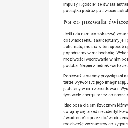
impulsy i „goście” ze świata astra
początku podróż po świecie astral
Na co pozwala ćwicz
Jeśli uda nam się zobaczyć zmarły
doświadczeniu, zaakceptujmy je i 
schematu, można w ten sposób spo
popadniemy w melancholię. Wykonuj
możliwości wędrowania w nim poza
podoba. Najpierw jednak warto z
Ponieważ jesteśmy przywiązani naj
także wytworzyć jego imaginację.
jesteśmy w nim zorientowani. Wys
tym wiele energii, przez co nasze 
Idąc poza ciałem fizycznym idźmy
cofajmy się przed niezidentyfikowa
świadomości przez doświadczenia.
możliwość wyznaczmy go sygnałem