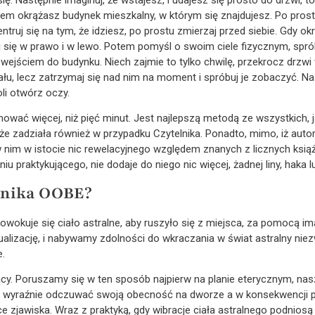
m okrążasz budynek mieszkalny, w którym się znajdujesz. Po prostu 
entruj się na tym, że idziesz, po prostu zmierzaj przed siebie. Gdy o
j się w prawo i w lewo. Potem pomyśl o swoim ciele fizycznym, spró
d wejściem do budynku. Niech zajmie to tylko chwilę, przekrocz drzw
u, lecz zatrzymaj się nad nim na moment i spróbuj je zobaczyć. Na
li otwórz oczy.
ować więcej, niż pięć minut. Jest najlepszą metodą ze wszystkich, j
że zadziała również w przypadku Czytelnika. Ponadto, mimo, iż autor
 nim w istocie nic rewelacyjnego względem znanych z licznych książ
u praktykującego, nie dodaje do niego nic więcej, żadnej liny, haka l
chnika OOBE?
rowokuje się ciało astralne, aby ruszyło się z miejsca, za pomocą im
ualizację, i nabywamy zdolności do wkraczania w świat astralny niezw
.
jący. Poruszamy się w ten sposób najpierw na planie eterycznym, nasz
y wyraźnie odczuwać swoją obecność na dworze a w konsekwencji 
zjawiska. Wraz z praktyką, gdy wibracje ciała astralnego podniosą