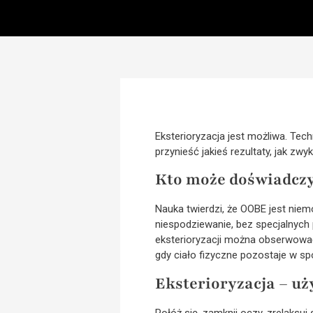
Eksterioryzacja jest możliwa. Tech
przynieść jakieś rezultaty, jak z
Kto może doświadczy
Nauka twierdzi, że OOBE jest nie
niespodziewanie, bez specjalnych 
eksterioryzacji można obserwować 
gdy ciało fizyczne pozostaje w s
Eksterioryzacja – uż
Połóż się, zamknij oczy, zrelaksuj 