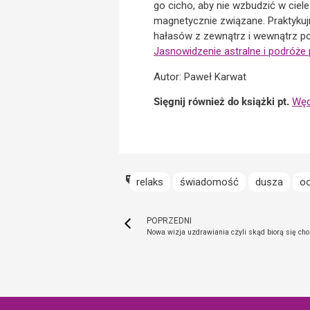
go cicho, aby nie wzbudzić w ciel
magnetycznie związane. Praktyku
hałasów z zewnątrz i wewnątrz pomi
Jasnowidzenie astralne i podróże
Autor: Paweł Karwat
Sięgnij również do książki pt.
Węd
relaks
świadomość
dusza
o
POPRZEDNI
Nowa wizja uzdrawiania czyli skąd biorą się cho