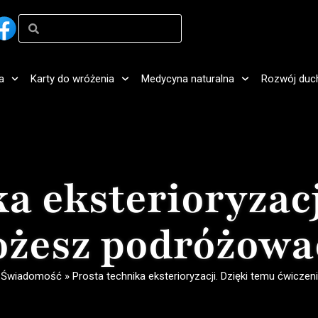
a
Karty do wróżenia
Medycyna naturalna
Rozwój duc
a eksterioryzac
żesz podróżowa
»
Świadomość
»
Prosta technika eksterioryzacji. Dzięki temu ćwicz