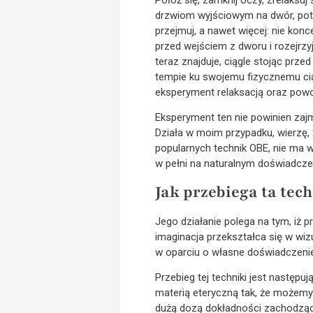
drzwiom wyjściowym na dwór, pote
przejmuj, a nawet więcej: nie konc
przed wejściem z dworu i rozejrzy
teraz znajduje, ciągle stojąc prze
tempie ku swojemu fizycznemu ciał
eksperyment relaksacją oraz powo
Eksperyment ten nie powinien zajm
Działa w moim przypadku, wierzę, 
popularnych technik OBE, nie ma w
w pełni na naturalnym doświadczeni
Jak przebiega ta te
Jego działanie polega na tym, iż p
imaginacja przekształca się w wiz
w oparciu o własne doświadczenie
Przebieg tej techniki jest następu
materią eteryczną tak, że możem
dużą dozą dokładności zachodzące 