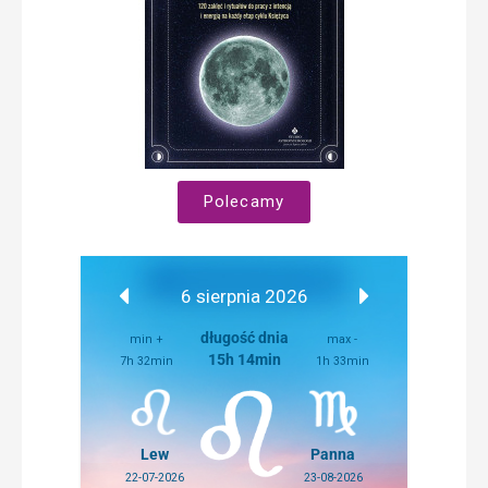
Polecamy
6 sierpnia 2026
długość dnia
min +
max -
15h 14min
7h 32min
1h 33min
Lew
Panna
22-07-2026
23-08-2026