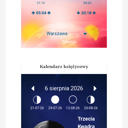
21:14
04:20
05:04
20:18
Miesiąc
Kalendarz księżycowy
6 sierpnia 2026
12-08-26
21-07-26
29-07-26
20-08-26
Trzecia
Kwadra