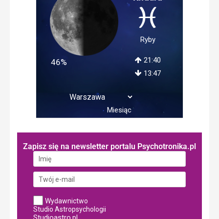
Ryby
21:40
46%
13:47
Miesiąc
Zapisz się na newsletter portalu Psychotronika.pl
Wydawnictwo
Studio Astropsychologii
Studioastro.pl