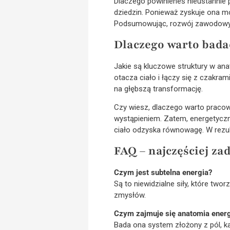
Dlaczego powinieneś nieustannie p
dziedzin. Ponieważ zyskuje ona mo
Podsumowując, rozwój zawodowy 
Dlaczego warto bada
Jakie są kluczowe struktury w ana
otacza ciało i łączy się z czakram
na głębszą transformację.
Czy wiesz, dlaczego warto pracow
wystąpieniem. Zatem, energetyczn
ciało odzyska równowagę. W rezul
FAQ – najczęściej z
Czym jest subtelna energia?
Są to niewidzialne siły, które tw
zmysłów.
Czym zajmuje się anatomia energ
Bada ona system złożony z pól, ka