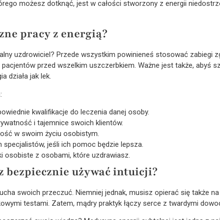
órego możesz dotknąć, jest w całości stworzony z energii niedostr
zne pracy z energią?
alny uzdrowiciel? Przede wszystkim powinieneś stosować zabiegi zg
pacjentów przed wszelkim uszczerbkiem. Ważne jest także, abyś sz
a działa jak lek.
:
owiednie kwalifikacje do leczenia danej osoby.
rywatność i tajemnice swoich klientów.
ność w swoim życiu osobistym.
specjalistów, jeśli ich pomoc będzie lepsza.
 osobiste z osobami, które uzdrawiasz.
 bezpiecznie używać intuicji?
ucha swoich przeczuć. Niemniej jednak, musisz opierać się także na 
aukowymi testami. Zatem, mądry praktyk łączy serce z twardymi dowo