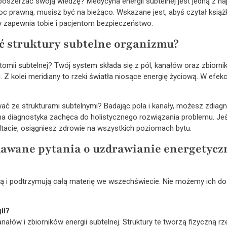
oszerzać swoją wiedzę? Medycyna energii subtelnej jest jedną z naj
c prawną, musisz być na bieżąco. Wskazane jest, abyś czytał książki 
zapewnia tobie i pacjentom bezpieczeństwo.
ć struktury subtelne organizmu?
tomii subtelnej? Twój system składa się z pól, kanałów oraz zbiorni
i. Z kolei meridiany to rzeki światła niosące energię życiową. W efek
ać ze strukturami subtelnymi? Badając pola i kanały, możesz zdia
a diagnostyka zachęca do holistycznego rozwiązania problemu. Jeśli
tacie, osiągniesz zdrowie na wszystkich poziomach bytu.
adawane pytania o uzdrawianie energetycz
orzą i podtrzymują całą materię we wszechświecie. Nie możemy ich 
ii?
nałów i zbiorników energii subtelnej. Struktury te tworzą fizyczną 