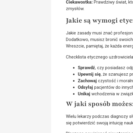
Ciekawostka:
Prawdziwy świat, kt
zmysłów.
Jakie są wymogi etyc
Jakie zasady musi znać profesjon
Dodatkowo, musisz bronić swoich 
Wreszcie, pamiętaj, że każda energi
Checklista etycznego uzdrowiciela
Sprawdź
, czy posiadasz odp
Upewnij się
, że szanujesz p
Zachowaj
czystość i moral
Odsyłaj
pacjentów do innych 
Unikaj
wchodzenia w związki
W jaki sposób możesz
Wielu lekarzy podczas diagnozy sł
się potwierdzić swoją intuicję n