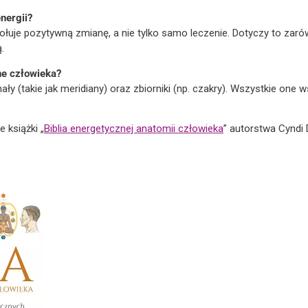
nergii?
wołuje pozytywną zmianę, a nie tylko samo leczenie. Dotyczy to zar
.
ne człowieka?
nały (takie jak meridiany) oraz zbiorniki (np. czakry). Wszystkie one
 książki „
Biblia energetycznej anatomii człowieka
” autorstwa Cyndi