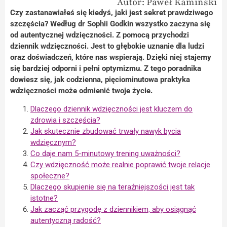
Autor: Paweł Kamiński
Czy zastanawiałeś się kiedyś, jaki jest sekret prawdziwego
szczęścia? Według dr Sophii Godkin wszystko zaczyna się
od autentycznej wdzięczności. Z pomocą przychodzi
dziennik wdzięczności. Jest to głębokie uznanie dla ludzi
oraz doświadczeń, które nas wspierają. Dzięki niej stajemy
się bardziej odporni i pełni optymizmu. Z tego poradnika
dowiesz się, jak codzienna, pięciominutowa praktyka
wdzięczności może odmienić twoje życie.
Dlaczego dziennik wdzięczności jest kluczem do
zdrowia i szczęścia?
Jak skutecznie zbudować trwały nawyk bycia
wdzięcznym?
Co daje nam 5-minutowy trening uważności?
Czy wdzięczność może realnie poprawić twoje relacje
społeczne?
Dlaczego skupienie się na teraźniejszości jest tak
istotne?
Jak zacząć przygodę z dziennikiem, aby osiągnąć
autentyczną radość?