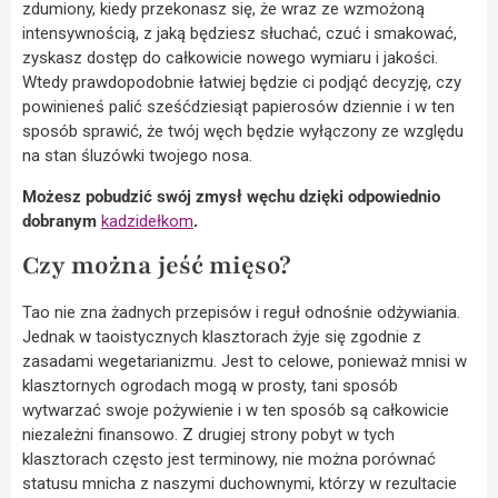
zdumiony, kiedy przekonasz się, że wraz ze wzmożoną
intensywnością, z jaką będziesz słuchać, czuć i smakować,
zyskasz dostęp do całkowicie nowego wymiaru i jakości.
Wtedy prawdopodobnie łatwiej będzie ci podjąć decyzję, czy
powinieneś palić sześćdziesiąt papierosów dziennie i w ten
sposób sprawić, że twój węch będzie wyłączony ze względu
na stan śluzówki twojego nosa.
Możesz pobudzić swój zmysł węchu dzięki odpowiednio
dobranym
kadzidełkom
.
Czy można jeść mięso?
Tao nie zna żadnych przepisów i reguł odnośnie odżywiania.
Jednak w taoistycznych klasztorach żyje się zgodnie z
zasadami wegetarianizmu. Jest to celowe, ponieważ mnisi w
klasztornych ogrodach mogą w prosty, tani sposób
wytwarzać swoje pożywienie i w ten sposób są całkowicie
niezależni finansowo. Z drugiej strony pobyt w tych
klasztorach często jest terminowy, nie można porównać
statusu mnicha z naszymi duchownymi, którzy w rezultacie