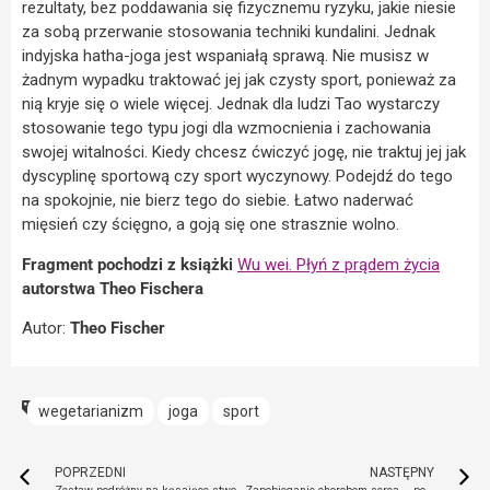
rezultaty, bez poddawania się fizycznemu ryzyku, jakie niesie
za sobą przerwanie stosowania techniki kundalini. Jednak
indyjska hatha-joga jest wspaniałą sprawą. Nie musisz w
żadnym wypadku traktować jej jak czysty sport, ponieważ za
nią kryje się o wiele więcej. Jednak dla ludzi Tao wystarczy
stosowanie tego typu jogi dla wzmocnienia i zachowania
swojej witalności. Kiedy chcesz ćwiczyć jogę, nie traktuj jej jak
dyscyplinę sportową czy sport wyczynowy. Podejdź do tego
na spokojnie, nie bierz tego do siebie. Łatwo naderwać
mięsień czy ścięgno, a goją się one strasznie wolno.
Fragment pochodzi z książki
Wu wei. Płyń z prądem życia
autorstwa Theo Fischera
Autor:
Theo Fischer
wegetarianizm
joga
sport
POPRZEDNI
NASTĘPNY