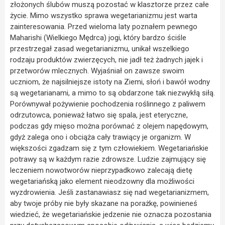
złożonych ślubów muszą pozostać w klasztorze przez całe
życie. Mimo wszystko sprawa wegetarianizmu jest warta
zainteresowania. Przed wieloma laty poznałem pewnego
Maharishi (Wielkiego Mędrca) jogi, który bardzo ściśle
przestrzegał zasad wegetarianizmu, unikał wszelkiego
rodzaju produktów zwierzęcych, nie jadł też żadnych jajek i
przetworów mlecznych. Wyjaśniał on zawsze swoim
uczniom, że najsilniejsze istoty na Ziemi, słoń i bawół wodny
są wegetarianami, a mimo to są obdarzone tak niezwykłą siłą.
Porównywał pożywienie pochodzenia roślinnego z paliwem
odrzutowca, ponieważ łatwo się spala, jest eteryczne,
podczas gdy mięso można porównać z olejem napędowym,
gdyż zalega ono i obciąża cały trawiący je organizm. W
większości zgadzam się z tym człowiekiem. Wegetariańskie
potrawy są w każdym razie zdrowsze. Ludzie zajmujący się
leczeniem nowotworów nieprzypadkowo zalecają dietę
wegetariańską jako element nieodzowny dla możliwości
wyzdrowienia. Jeśli zastanawiasz się nad wegetarianizmem,
aby twoje próby nie były skazane na porażkę, powinieneś
wiedzieć, że wegetariańskie jedzenie nie oznacza pozostania