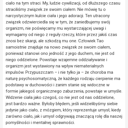
ciało na tym straci. My, ludzie cywilizacji, od dłuższego czasu
straciliśmy związek ze swoim ciałem. Nie mówię tu o
narcystycznym kulcie ciała i jego adoracji. Ten utracony
związek odzwierciedla się w tym, że zaniedbujemy swój
organizm, nie poświęcamy mu wystarczającej uwagi i
wymagamy od niego z reguły rzeczy, które przez jakiś czas
znosi bez skargi, ale szkodzą mu one. Człowiek Tao
samoistnie znajduje na nowo związek ze swoim ciałem,
ponieważ stanowi ono jedność z jego duchem, nie jest od
niego oddzielone. Powstaje wzajemne oddziaływanie i
organizm jest wystawiony na wpływ niematerialnych
impulsów. Przypuszczam – i nie tylko ja – że choroba ma
naturę psychosomatyczną, że każdego rodzaju cierpienie ma
podstawy w duchowości i zanim stanie się widoczne w
formie jakiegoś organicznego zaburzenia, powstaje w umyśle.
Widzenie ciała jako czegoś, co nie jest od nas oddzielone,
jest bardzo ważne. Byłoby błędem, jeśli widzielibyśmy siebie
jedynie jako ciało, z mózgiem, który reprezentuje umysł, kiedy
zarówno ciało, jak i umysł odgrywają znaczącą rolę dla naszej
pomyślności i mentalnej sprawności.