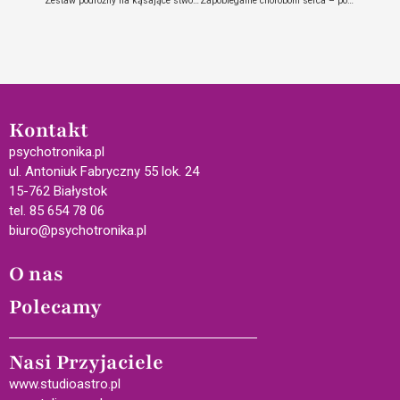
Zestaw podróżny na kąsające stworzenia: komary, kleszcze, muszki i pszczoły
Zapobieganie chorobom serca – pomoże dieta wegetariańska?
Kontakt
psychotronika.pl
ul. Antoniuk Fabryczny 55 lok. 24
15-762 Białystok
tel. 85 654 78 06
biuro@psychotronika.pl
O nas
Polecamy
Nasi Przyjaciele
www.studioastro.pl