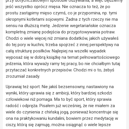
przy dotychczasowym sposobie odżywiania, a więc będziemy
jeść wszystko oprócz mięsa. Nie oznacza to też, że po
prostu zastąpimy mięso czymś, co je przypomina, np. tymi
okropnymi kotletami sojowymi. Żadna z tych rzeczy nie ma
sensu na dłuższą metę. Jedzenie wegetariańskie oznacza
kompletną zmianę podejścia do przygotowywania potraw.
Chodzi o wiele więcej niż zmiana dodatków, jakich używałeś
do tej pory w kuchni, trzeba spojrzeć z innej perspektywy na
całą strukturę posiłków. Najlepiej na wszelki wypadek
wyposaż się w dobrą książkę na temat pełnowartościowego
jedzenia, która wyważy ramy tej pracy, bo nie chciałbym tutaj
przytaczać konkretnych przepisów. Chodzi mi o to, żebyś
zrozumiał zasady.
Uprawiaj też sport. Nie jakiś bezsensowny, nastawiony na
wyniki, który uprawia się z ambicji, który bardziej szkodzi
człowiekowi niż pomaga. Ma to być sport, który sprawia
radość i odpręża. Pisałem już wcześniej, że nie miałem za
wiele do czynienia z chińską jogą, ponieważ koncentruje się
ona na praktykowaniu kundalini, bowiem przez medytację w
ciszy, którą się zajmuję, można osiągnąć o wiele lepsze