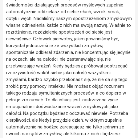
świadomości działających procesów myślowych zupełnie
automatycznie oddzielasz od siebie słuch, wzrok, smak,
dotyk i węch. Nadaliśmy naszym spostrzeżeniom zmysłowym
własne odniesienia, każde z nich ma swoją nazwę. Właśnie to
rozróżnienie, rozdzielenie spostrzeżeń od siebie jest
niewłaściwe. Człowiek pierwotny, jakim powinniśmy być,
korzystał jednocześnie ze wszystkich zmysłów,
spontanicznie odbierał zdarzenia, nie koncentrując się jedynie
na oczach, ale na całości, nie zastanawiając się, nie
przetwarzając wrażeń. Kiedy będziesz próbował postrzegać
rzeczywistość wokół siebie jako całość wszystkimi
zmysłami, bardzo szybko przekonasz się, że nie da się tego
zrobić przy pomocy intelektu. Nie możesz objąć rozumem
takiego rodzaju symultanicznych procesów, a co dopiero w
pełni je zrozumieć. To dla intuicji jest zastrzeżone życie
emocjonalne i doświadczanie wrażeń zmysłowych jako
całości. Na początku będziesz odczuwać niewiele. Potrzeba
cierpliwości, ale kiedyś przyjdzie dzień, w którym zupełnie
automatycznie na bodźce zareagujesz nie tylko jednym ze
swoich narządów zmysłów, ale kilkoma z nich i będziesz