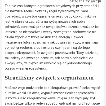
Autor: Redakcja
Tao nie zna żadnych ograniczeń zmysłowych przyjemności i
nie narzuca żadnej diety czy reguł żywieniowych. Sam
posiadasz wszystkie opisane umiejętności, których nikt nie
jest w stanie ci zabrać, a najwyżej możesz ich sobie
odmówić, ponieważ przez swoje doświadczenie uważasz ich
istnienie za niemożliwe i wtedy zewnętrzne zachowanie nie
działa zgodnie z twoją kosmiczną energią. Dewoci
niezmiernie lubią radzić nam, jak powinniśmy żyć, wyjaśniają
co jest grzechem, a co nie, przy czym sami są do tego
stopnia skrępowani, że aż godni pożałowania. Tacy ludzie są
tak dalecy od swojego centrum, tak bardzo oddzieleni od
swojej jaźni, że ciężko im uwolnić się od jednostronnego
oglądu własnej egzystencji.
Straciliśmy związek z organizmem
Możesz więc codziennie bez skrupułów uprawiać seks, wypić
butelkę wódki lub dwie, wypalić sześćdziesiąt papierosów i
jeszcze zjeść kilogramowy kawał mięsa. Ten wybujały styl
życia będzie tylko w jeden sposób wpływał na nurt Tao: twoje