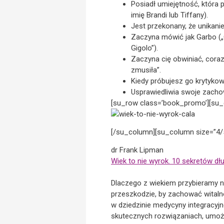
Posiadł umiejętność, która 
imię Brandi lub Tiffany).
Jest przekonany, że unikanie
Zaczyna mówić jak Garbo („
Gigolo”).
Zaczyna cię obwiniać, coraz 
zmusiła”.
Kiedy próbujesz go krytykow
Usprawiedliwia swoje zachow
[su_row class=’book_promo’][su_
[/su_column][su_column size=”4/
dr Frank Lipman
Wiek to nie wyrok. 10 sekretów d
Dlaczego z wiekiem przybieramy na
przeszkodzie, by zachować witaln
w dziedzinie medycyny integracyjn
skutecznych rozwiązaniach, umożl