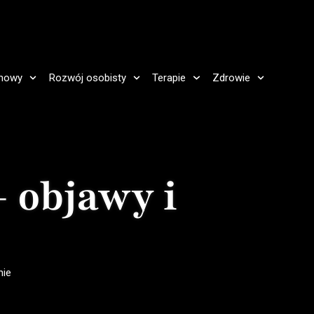
howy
Rozwój osobisty
Terapie
Zdrowie
 objawy i
nie