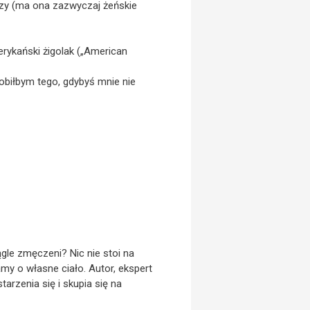
trzy (ma ona zazwyczaj żeńskie
rykański żigolak („American
robiłbym tego, gdybyś mnie nie
gle zmęczeni? Nic nie stoi na
y o własne ciało. Autor, ekspert
rzenia się i skupia się na