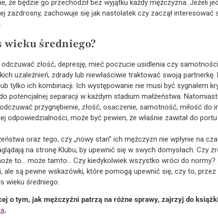
ne, że będzie go przechodził bez wyjątku każdy mężczyzna. Jeżeli jed
ej zazdrosny, zachowuje się jak nastolatek czy zaczął interesować s
.
s wieku średniego?
czuwać złość, depresję, mieć poczucie usidlenia czy samotności,
ch uzależnień, zdrady lub niewłaściwie traktować swoją partnerkę. 
b tylko ich kombinacji. Ich występowanie nie musi być sygnałem kr
 potencjalnej separacji w każdym stadium małżeństwa. Natomiast
dczuwać przygnębienie, złość, osaczenie, samotność, miłość do inne
ej odpowiedzialności, może być pewien, że właśnie zawitał do portu
ństwa oraz tego, czy „nowy stan” ich mężczyzn nie wpłynie na cz
aglądają na stronę Klubu, by upewnić się w swych domysłach. Czy zr
oże to… może tamto… Czy kiedykolwiek wszystko wróci do normy? Je
 ale są pewne wskazówki, które pomogą upewnić się, czy to, przez 
ys wieku średniego.
cej o tym, jak mężczyźni patrzą na różne sprawy, zajrzyj do książk
ia
.