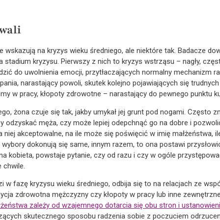
wali
wskazują na kryzys wieku średniego, ale niektóre tak. Badacze dowie
stadium kryzysu. Pierwszy z nich to kryzys wstrząsu – nagły, częs
adzić do uwolnienia emocji, przytłaczających normalny mechanizm r
rpania, narastający powoli, skutek kolejno pojawiających się trudny
lemy w pracy, kłopoty zdrowotne – narastający do pewnego punktu k
o, żona czuje się tak, jakby umykał jej grunt pod nogami. Często 
by odzyskać męża, czy może lepiej odepchnąć go na dobre i pozwolić
a niej akceptowalne, na ile może się poświęcić w imię małżeństwa, ile
 wybory dokonują się same, innym razem, to ona postawi przysłowio
nna kobieta, powstaje pytanie, czy od razu i czy w ogóle przystępow
 chwile.
 w fazę kryzysu wieku średniego, odbija się to na relacjach ze w
dycja zdrowotna mężczyzny czy kłopoty w pracy lub inne zewnętrzn
żeństwa zależy od wzajemnego dotarcia się obu stron i ustanowieni
zących skutecznego sposobu radzenia sobie z poczuciem odrzucenia