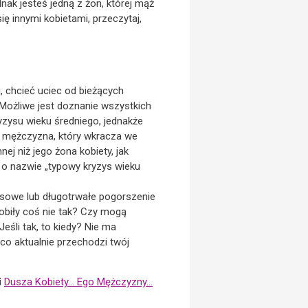
nak jesteś jedną z żon, której mąż
ię innymi kobietami, przeczytaj,
 chcieć uciec od bieżących
Możliwe jest doznanie wszystkich
yzysu wieku średniego, jednakże
 mężczyzna, który wkracza we
j niż jego żona kobiety, jak
 o nazwie „typowy kryzys wieku
asowe lub długotrwałe pogorszenie
obiły coś nie tak? Czy mogą
śli tak, to kiedy? Nie ma
co aktualnie przechodzi twój
i
Dusza Kobiety… Ego Mężczyzny…