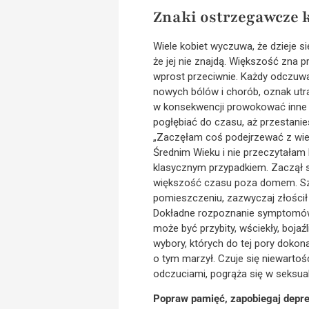
Znaki ostrzegawcze k
Wiele kobiet wyczuwa, że dzieje s
że jej nie znajdą. Większość zna p
wprost przeciwnie. Każdy odczuwa
nowych bólów i chorób, oznak utra
w konsekwencji prowokować inne 
pogłębiać do czasu, aż przestanie
„Zaczęłam coś podejrzewać z wie
Średnim Wieku i nie przeczytałam
klasycznym przypadkiem. Zaczął si
większość czasu poza domem. Szc
pomieszczeniu, zazwyczaj złościł s
Dokładne rozpoznanie symptomów k
może być przybity, wściekły, boja
wybory, których do tej pory dokon
o tym marzył. Czuje się niewartoś
odczuciami, pogrąża się w seksual
Popraw pamięć, zapobiegaj depres