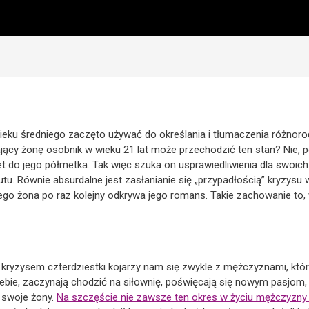
wieku średniego zaczęto używać do określania i tłumaczenia różn
jący żonę osobnik w wieku 21 lat może przechodzić ten stan? Nie, 
et do jego półmetka. Tak więc szuka on usprawiedliwienia dla swoic
. Równie absurdalne jest zasłanianie się „przypadłością” kryzysu 
jego żona po raz kolejny odkrywa jego romans. Takie zachowanie to
 kryzysem czterdziestki kojarzy nam się zwykle z mężczyznami, któ
iebie, zaczynają chodzić na siłownię, poświęcają się nowym pasjom,
 swoje żony.
Na szczęście nie zawsze ten okres w życiu mężczyzny