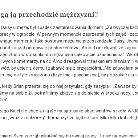
gą ją przechodzić mężczyźni?
a Daisy u męża, był spadek zainteresowania domem. „Zazwyczaj ka
pracy w ogrodzie. W pewnym momencie zaprzestał tych zajęć i za
wnego momentu taka postawa męża nie przeszkadzała Daisy. Jednak
chód zaczął odmawiać posłuszeństwa, Arnold oczekiwał, że zajmie
i, więc złość w stosunku do męża była całkowicie uzasadniona”. Wkr
ypliwych komentarzy, na co Arnold reagował trzaskaniem drzwiami i
owód, by uciec z domu i zabawić się z przyjaciółmi. „Nie zdawałam s
am się na tyle zmęczona (fizycznie i psychicznie), by poszukać dla 
 kiedy Brian przestał się do niej przytulać, gdy zasypiali. „Zawsze 
my na siebie źli, potrafiliśmy zbliżyć się do siebie w środku nocy. J
żka”.
ego Nigel nie chce z nią iść na spotkanie absolwentów szkoły, w któr
 „wraz z małżonką”, tłumaczył, że będzie tam tylko kilka kobiet. „Pr
rzeniami Sven zaczął uskarżać się na swoją pracę. To niezadowoleni