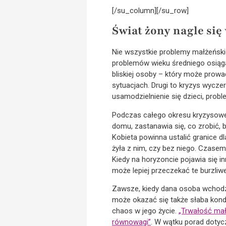
[/su_column][/su_row]
Świat żony nagle się 
Nie wszystkie problemy małżeńskie 
problemów wieku średniego osiąga 
bliskiej osoby – który może prow
sytuacjach. Drugi to kryzys wycze
usamodzielnienie się dzieci, prob
Podczas całego okresu kryzysoweg
domu, zastanawia się, co zrobić, 
Kobieta powinna ustalić granice dl
żyła z nim, czy bez niego. Czasem
Kiedy na horyzoncie pojawia się i
może lepiej przeczekać te burzliwe
Zawsze, kiedy dana osoba wchodzi
może okazać się także słaba kon
chaos w jego życie.
„Trwałość mał
równowagi”
. W wątku porad dotyc