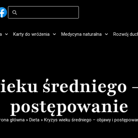
a
Karty do wróżenia
Medycyna naturalna
Rozwój duc
ieku średniego –
postępowanie
rona główna
»
Dieta
»
Kryzys wieku średniego – objawy i postępowa