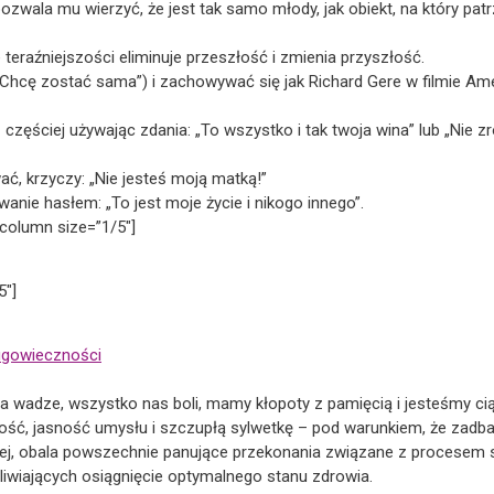
pozwala mu wierzyć, że jest tak samo młody, jak obiekt, na który pa
 teraźniejszości eliminuje przeszłość i zmienia przyszłość.
Chcę zostać sama”) i zachowywać się jak Richard Gere w filmie Ame
częściej używając zdania: „To wszystko i tak twoja wina” lub „Nie z
ać, krzyczy: „Nie jesteś moją matką!”
anie hasłem: „To jest moje życie i nikogo innego”.
column size=”1/5″]
5″]
ługowieczności
 wadze, wszystko nas boli, mamy kłopoty z pamięcią i jesteśmy cią
ość, jasność umysłu i szczupłą sylwetkę – pod warunkiem, że zadbam
ej, obala powszechnie panujące przekonania związane z procesem sta
iwiających osiągnięcie optymalnego stanu zdrowia.