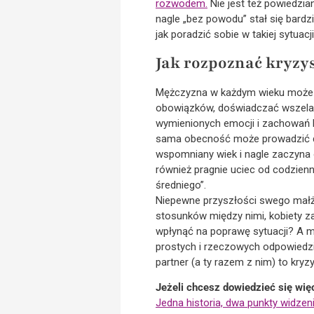
rozwodem.
Nie jest też powiedzia
nagle „bez powodu” stał się bardzi
jak poradzić sobie w takiej sytuacji
Jak rozpoznać kryzy
Mężczyzna w każdym wieku może od
obowiązków, doświadczać wszelaki
wymienionych emocji i zachowań lu
sama obecność może prowadzić do
wspomniany wiek i nagle zaczyna o
również pragnie uciec od codzienn
średniego”.
Niepewne przyszłości swego małże
stosunków między nimi, kobiety z
wpłynąć na poprawę sytuacji? A m
prostych i rzeczowych odpowiedzi,
partner (a ty razem z nim) to kryz
Jeżeli chcesz dowiedzieć się wię
Jedna historia, dwa punkty widzen