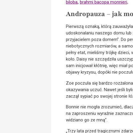
biloba
,
brahmi bacopa monnieri
.
Andropauza – jak mo
Pierwszą oznaką, którą zauważył
udoskonalaniu naszego domu lub 
przyjacielem poza domem”. Do pe
niebotycznych rozmiarów, a samo
pełny etat, mieliśmy trójkę dziec
koło. Daisy nie szczędziła uszcz
sam inicjował kłótnię, więc miał p
objawy kryzysu, dopóki nie poczuł
Zoe poczuła się bardzo rozżalona,
okazywania uczuć. Nawet jeśli byliś
zaczął sypiać po swojej stronie łó
Bonnie nie mogła zrozumieć, dlacz
na zaproszeniu wyraźnie zaznaczono
widziano go ze mną”.
„Trzy lata przed tragicznymi zda