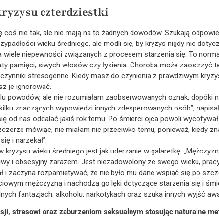
ryzysu czterdziestki
ię coś nie tak, ale nie mają na to żadnych dowodów. Szukają odpowie
rzypadłości wieku średniego, ale modli się, by kryzys nigdy nie dotyc
 wiele niepewności związanych z procesem starzenia się. To normal
ty pamięci, siwych włosów czy łysienia. Choroba może zaostrzyć te
czynniki stresogenne. Kiedy masz do czynienia z prawdziwym kryz
sz je ignorować.
lu powodów, ale nie rozumiałam zaobserwowanych oznak, dopóki n
 kilku znaczących wypowiedzi innych zdesperowanych osób”, napisała
ę od nas oddalać jakiś rok temu. Po śmierci ojca powoli wycofywał 
zerze mówiąc, nie miałam nic przeciwko temu, ponieważ, kiedy zn
ię i narzekał”.
ryzysu wieku średniego jest jak uderzanie w galaretkę. „Mężczyzn
źliwy i obsesyjny zarazem. Jest niezadowolony ze swego wieku, pracy
ał i zaczyna rozpamiętywać, że nie było mu dane wspiąć się po szcze
ciowym mężczyzną i nachodzą go lęki dotyczące starzenia się i śmie
nych fantazjach, alkoholu, narkotykach oraz szuka innych wyjść awa
ji, stresowi oraz zaburzeniom seksualnym stosując naturalne met