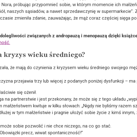
ę Nora, próbując przypomnieć sobie, w którym momencie ich małżeń
ciół, naszych sąsiadów, a nawet sprzedawczynię w supermarkecie”. 
 czasie zmieniła zdanie, zauważając, że mąż coraz częściej sięga po
.
dolegliwości związanych z andropauzą i menopauzą dzięki książc
ność.
a kryzys wieku średniego?
zała, że mają do czynienia z kryzysem wieku średniego swojego męż
żczyzna przejawia trzy lub więcej z podanych poniżej dysfunkcji – ma
aściwie się ożenił.
a na partnerstwie i jest przekonany, że może się z tego układu „w
małżeństwem kwituje w kilku słowach: „Nigdy nie byliśmy razem szc
dłużej w tym małżeństwie i pragnie ułożyć sobie życie z kimś innym,
 może sobie pozwolić i nie chce niczego, na co go stać.
Obowiązki precz, wiwat spontaniczność!”