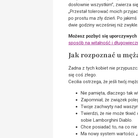
dosłownie wszystkim”, zwierza si
„Przestał tolerować moich przyja
po prostu ma zły dzień. Po jakimś
dwie godziny wcześniej niż zwykle
Możesz pozbyć się uporczywych 
sposób na witalność i długowiecz
Jak rozpoznać u męż
Żadna z tych kobiet nie przypuszc
się coś złego.
Cecilia ostrzega, że jeśli twój mę
Nie pamięta, dlaczego tak wł
Zapomniał, że związek poleg
Twoje zachwyty nad waszym 
Twierdzi, że nie może tkwić 
sobie Lamborghini Diablo.
Chce posiadać to, na co nie
Ma nowy system wartości: „