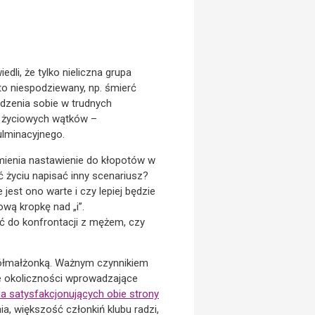
dli, że tylko nieliczna grupa
to niespodziewany, np. śmierć
adzenia sobie w trudnych
ch życiowych wątków –
ulminacyjnego.
zmienia nastawienie do kłopotów w
 życiu napisać inny scenariusz?
 jest ono warte i czy lepiej będzie
wą kropkę nad „i”.
ać do konfrontacji z mężem, czy
spółmałżonką. Ważnym czynnikiem
e okoliczności wprowadzające
a satysfakcjonujących obie strony
, większość członkiń klubu radzi,