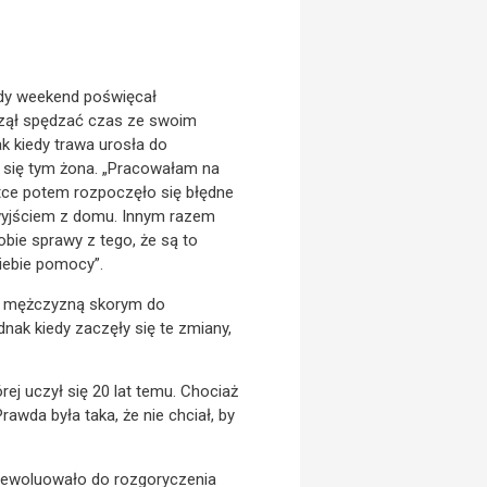
żdy weekend poświęcał
czął spędzać czas ze swoim
 kiedy trawa urosła do
 się tym żona. „Pracowałam na
ótce potem rozpoczęło się błędne
 wyjściem z domu. Innym razem
obie sprawy z tego, że są to
siebie pomocy”.
był mężczyzną skorym do
ednak kiedy zaczęły się te zmiany,
ej uczył się 20 lat temu. Chociaż
awda była taka, że nie chciał, by
e ewoluowało do rozgoryczenia