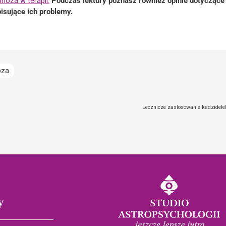
pnoza w terapii.
Podczas lektury poznasz również opinie dotyczące h
pisujące ich problemy.
oza
Lecznicze zastosowanie kadzidełek
y