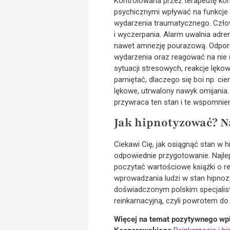
Kontrolowana przez terapeutę kon
psychicznymi wpływać na funkcje 
wydarzenia traumatycznego. Człow
i wyczerpania. Alarm uwalnia adre
nawet amnezję pourazową. Odporno
wydarzenia oraz reagować na nie (
sytuacji stresowych, reakcje lękow
pamiętać, dlaczego się boi np. ci
lękowe, utrwalony nawyk omijania
przywraca ten stan i te wspomnien
Jak hipnotyzować? N
Ciekawi Cię, jak osiągnąć stan w h
odpowiednie przygotowanie. Najle
poczytać wartościowe książki o re
wprowadzania ludzi w stan hipnoz
doświadczonym polskim specjalistą 
reinkarnacyjną, czyli powrotem do
Więcej na temat pozytywnego wpł