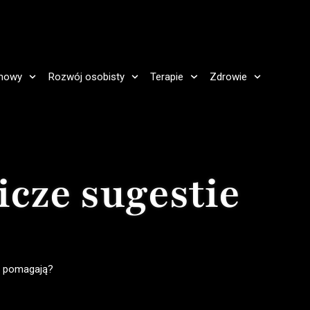
howy
Rozwój osobisty
Terapie
Zdrowie
icze sugestie
e pomagają?