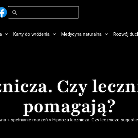
a
Karty do wróżenia
Medycyna naturalna
Rozwój duc
nicza. Czy leczn
pomagają?
wna
»
spełnianie marzeń
»
Hipnoza lecznicza. Czy lecznicze sugesti