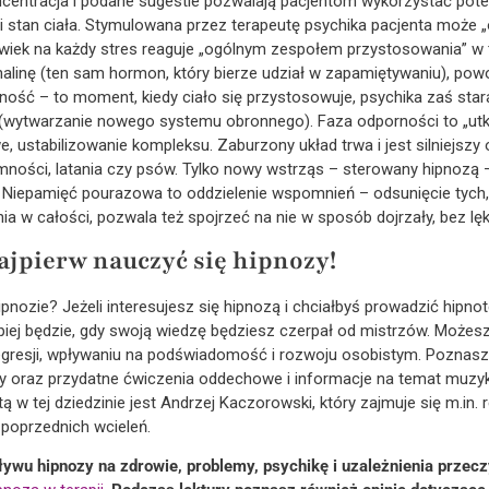
centracja i podane sugestie pozwalają pacjentom wykorzystać poten
i stan ciała. Stymulowana przez terapeutę psychika pacjenta może
iek na każdy stres reaguje „ogólnym zespołem przystosowania” w 
nalinę (ten sam hormon, który bierze udział w zapamiętywaniu), pow
ść – to moment, kiedy ciało się przystosowuje, psychika zaś stara
wytwarzanie nowego systemu obronnego). Faza odporności to „utknię
e, ustabilizowanie kompleksu. Zaburzony układ trwa i jest silniejszy 
emności, latania czy psów. Tylko nowy wstrząs – sterowany hipnozą
. Niepamięć pourazowa to oddzielenie wspomnień – odsunięcie tych,
ia w całości, pozwala też spojrzeć na nie w sposób dojrzały, bez lęk
ajpierw nauczyć się hipnozy!
ipnozie? Jeżeli interesujesz się hipnozą i chciałbyś prowadzić hipno
piej będzie, gdy swoją wiedzę będziesz czerpał od mistrzów. Możes
gresji, wpływaniu na podświadomość i rozwoju osobistym. Poznasz w
y oraz przydatne ćwiczenia oddechowe i informacje na temat muzyk
w tej dziedzinie jest Andrzej Kaczorowski, który zajmuje się m.in. r
 poprzednich wcieleń.
ywu hipnozy na zdrowie, problemy, psychikę i uzależnienia przec