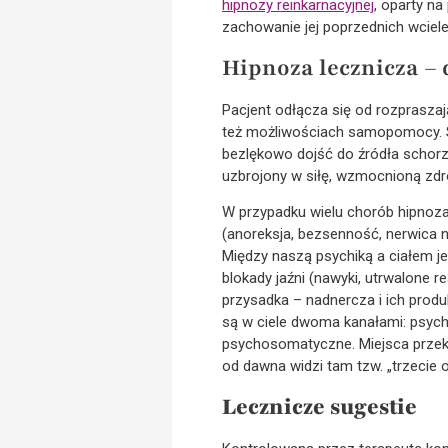
hipnozy reinkarnacyjnej
, oparty na
zachowanie jej poprzednich wciele
Hipnoza lecznicza – 
Pacjent odłącza się od rozpraszaj
też możliwościach samopomocy. Sł
bezlękowo dojść do źródła schorze
uzbrojony w siłę, wzmocnioną zdr
W przypadku wielu chorób hipnoz
(anoreksja, bezsenność, nerwica n
Między naszą psychiką a ciałem j
blokady jaźni (nawyki, utrwalone
przysadka – nadnercza i ich prod
są w ciele dwoma kanałami: psych
psychosomatyczne. Miejsca przek
od dawna widzi tam tzw. „trzecie
Lecznicze sugestie