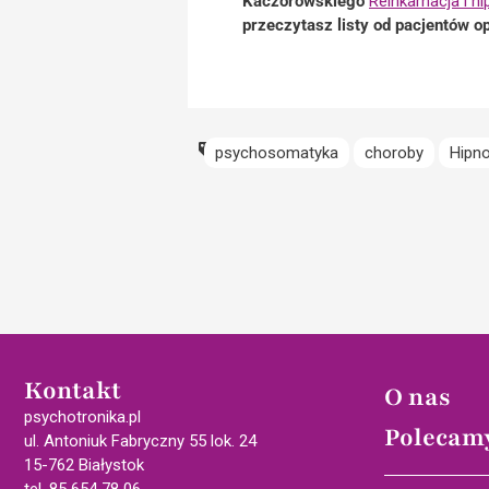
Kaczorowskiego
Reinkarnacja i hi
przeczytasz listy od pacjentów o
psychosomatyka
choroby
Hipn
Kontakt
O nas
psychotronika.pl
Polecam
ul. Antoniuk Fabryczny 55 lok. 24
15-762 Białystok
tel. 85 654 78 06