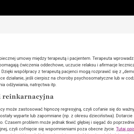
piecznej umowy między terapeutą i pacjentem. Terapeuta wprowadz
pomagają ćwiczenia oddechowe, uczucie relaksu i afirmacje leczni
Dzięki współpracy z terapeutą pacjenci mogą rozprawić się z „demo
ące działanie, jeśli cierpisz na choroby psychosomatyczne lub w co
ia odżywiania, natręctwa itp.
i reinkarnacyjna
cy może zastosować hipnozę regresyjną, czyli cofanie się do ważny
stały wyparte lub zapomniane (np. z okresu dzieciństwa). Dotarcie
o. Czasem problem może jednak tkwić głębiej i sięgać do poprzednie
nej, czyli cofnięcie się wspomnieniami poza obecne życie.
Tutaj op