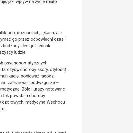
uje, jaki wpływ na życie miało
iktach, doznaniach, lękach, ale
rzymać go przez odpowiedni czas i
ozbudzony. Jest już jednak
zyscy ludzie.
orób psychosomatycznych
tarczycy, choroby skóry, otyłość).
munikację, ponieważ łagodzi
uchu zależności: podwzgórze –
omatyczne. Bóle i urazy notowane
 i tak powstają choroby
tów czołowych, medycyna Wschodu
em.