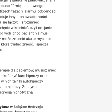
cjał, świadomie planować, siłami
 „opuścić” miejsce dawnego
trzech fazach: alarmu, odporności
oduje inny stan świadomości, a
 się łączyć i zrozumieć
cie w koleinie”, czyli omijanie
od woli, choć pacjent nie musi
 – może zmienić utarte myślenie
 które trudno znieść. Hipnoza
u.
terapię dla pacjentów, musisz mieć
z ukończyć kurs hipnozy oraz
 nich tajniki autohipnozy,
i do hipnozy. Znanym i
egresją hipnotyczną i
zytasz w książce Andrzeja