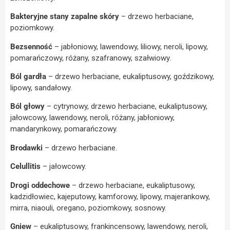
Bakteryjne stany zapalne skóry
– drzewo herbaciane,
poziomkowy.
Bezsenność
– jabłoniowy, lawendowy, liliowy, neroli, lipowy,
pomarańczowy, różany, szafranowy, szałwiowy.
Ból gardła
– drzewo herbaciane, eukaliptusowy, goździkowy,
lipowy, sandałowy.
Ból głowy
– cytrynowy, drzewo herbaciane, eukaliptusowy,
jałowcowy, lawendowy, neroli, różany, jabłoniowy,
mandarynkowy, pomarańczowy.
Brodawki
– drzewo herbaciane.
Celullitis
– jałowcowy.
Drogi oddechowe
– drzewo herbaciane, eukaliptusowy,
kadzidłowiec, kajeputowy, kamforowy, lipowy, majerankowy,
mirra, niaouli, oregano, poziomkowy, sosnowy.
Gniew
– eukaliptusowy, frankincensowy, lawendowy, neroli,