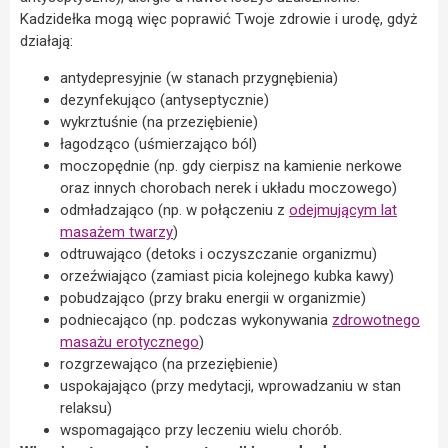
Kadzidełka mogą więc poprawić Twoje zdrowie i urodę, gdyż
działają:
antydepresyjnie (w stanach przygnębienia)
dezynfekująco (antyseptycznie)
wykrztuśnie (na przeziębienie)
łagodząco (uśmierzająco ból)
moczopędnie (np. gdy cierpisz na kamienie nerkowe
oraz innych chorobach nerek i układu moczowego)
odmładzająco (np. w połączeniu z
odejmującym lat
masażem twarzy
)
odtruwająco (detoks i oczyszczanie organizmu)
orzeźwiająco (zamiast picia kolejnego kubka kawy)
pobudzająco (przy braku energii w organizmie)
podniecająco (np. podczas wykonywania
zdrowotnego
masażu erotycznego
)
rozgrzewająco (na przeziębienie)
uspokajająco (przy medytacji, wprowadzaniu w stan
relaksu)
wspomagająco przy leczeniu wielu chorób.