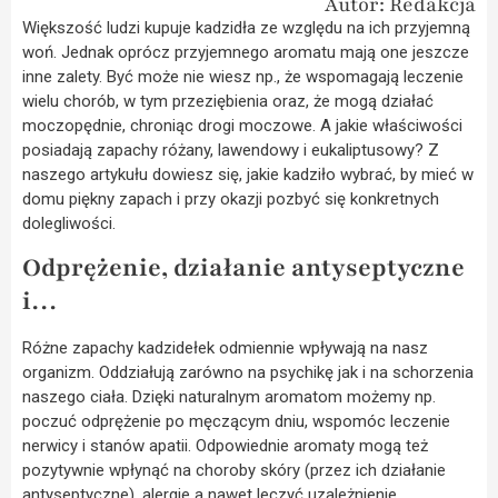
Autor: Redakcja
Większość ludzi kupuje kadzidła ze względu na ich przyjemną
woń. Jednak oprócz przyjemnego aromatu mają one jeszcze
inne zalety. Być może nie wiesz np., że wspomagają leczenie
wielu chorób, w tym przeziębienia oraz, że mogą działać
moczopędnie, chroniąc drogi moczowe. A jakie właściwości
posiadają zapachy różany, lawendowy i eukaliptusowy? Z
naszego artykułu dowiesz się, jakie kadziło wybrać, by mieć w
domu piękny zapach i przy okazji pozbyć się konkretnych
dolegliwości.
Odprężenie, działanie antyseptyczne
i…
Różne zapachy kadzidełek odmiennie wpływają na nasz
organizm. Oddziałują zarówno na psychikę jak i na schorzenia
naszego ciała. Dzięki naturalnym aromatom możemy np.
poczuć odprężenie po męczącym dniu, wspomóc leczenie
nerwicy i stanów apatii. Odpowiednie aromaty mogą też
pozytywnie wpłynąć na choroby skóry (przez ich działanie
antyseptyczne), alergie a nawet leczyć uzależnienie.