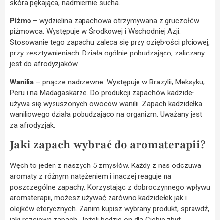
skóra pękająca, nadmiernie sucha.
Piżmo
– wydzielina zapachowa otrzymywana z gruczołów
piżmowca. Występuje w Środkowej i Wschodniej Azji.
Stosowanie tego zapachu zaleca się przy oziębłości płciowej,
przy zesztywnieniach. Działa ogólnie pobudzająco, zaliczany
jest do afrodyzjaków.
Wanilia
– pnącze nadrzewne. Występuje w Brazylii, Meksyku,
Peru i na Madagaskarze. Do produkcji zapachów kadzideł
używa się wysuszonych owoców wanilii. Zapach kadzidełka
waniliowego działa pobudzająco na organizm. Uważany jest
za afrodyzjak.
Jaki zapach wybrać do aromaterapii?
Węch to jeden z naszych 5 zmysłów. Każdy z nas odczuwa
aromaty z różnym natężeniem i inaczej reaguje na
poszczególne zapachy. Korzystając z dobroczynnego wpływu
aromaterapii, możesz używać zarówno kadzidełek jak i
olejków eterycznych. Zanim kupisz wybrany produkt, sprawdź,
jaki rozsiewa zapach. Jeżeli będzie on dla Ciebie zbyt