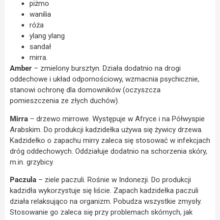
piżmo
wanilia
róża
ylang ylang
sandał
mirra.
Amber
– zmielony bursztyn. Działa dodatnio na drogi
oddechowe i układ odpornościowy, wzmacnia psychicznie,
stanowi ochronę dla domowników (oczyszcza
pomieszczenia ze złych duchów).
Mirra
– drzewo mirrowe. Występuje w Afryce i na Półwyspie
Arabskim. Do produkcji kadzidełka używa się żywicy drzewa.
Kadzidełko o zapachu mirry zaleca się stosować w infekcjach
dróg oddechowych. Oddziałuje dodatnio na schorzenia skóry,
m.in. grzybicy.
Paczula
– ziele paczuli. Rośnie w Indonezji. Do produkcji
kadzidła wykorzystuje się liście. Zapach kadzidełka paczuli
działa relaksująco na organizm. Pobudza wszystkie zmysły.
Stosowanie go zaleca się przy problemach skórnych, jak